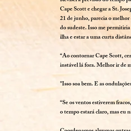
Revisei a previsão do tempo p
Cape Scott e chegar a St. Jos
21 de junho, parecia o melhor
do sudeste. Isso me permitiria
ilha e estar a uma curta distâ
“Ao contornar Cape Scott, cert
instável lá fora. Melhor ir de
"Isso soa bem. E as ondulações
“Se os ventos estiverem fracos
o tempo estará claro, mas eu nã