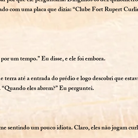
ar por que ele perguntaria. Dirigimos os dez quilômetr
cado com uma placa que dizia: “Clube Fort Rupert Cur
 por um tempo.” Eu disse, e ele foi embora.
 terra até a entrada do prédio e logo descobri que esta
. “Quando eles abrem?” Eu perguntei.
 sentindo um pouco idiota. Claro, eles não jogam curl