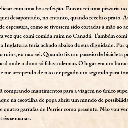
deliciar com uma boa refeição. Encontrei uma pizzaria no
quei desapontado, no entanto, quando recebi o prato. A
e espessura, como se tivessem sido cortadas à mão ao a
ira vez que comi comida ruim no Canadá. Também comi 
a Inglaterra teria achado abaixo de sua dignidade. Por 
 ruins, eu não sei. Quando fiz um passeio de bicicleta 
local onde o dono só falava alemão. O lugar era um bura
oje me arrependo de não ter pegado um segundo para to
hã comprando mantimentos para a viagem no único supe
iaque na escotilha de popa abriu um mundo de possibilid
e quatro garrafas de Perrier como presente. Não vou ver
três semanas.