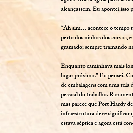
águia. Mas a águia parecia não
alcançassem. Eu apontei isso 
“Ah sim… acontece o tempo to
perto dos ninhos dos corvos, e
gramado; sempre tramando 
Enquanto caminhava mais long
lugar próximo.” Eu pensei. Co
de embalagens com uma tela de
pessoal do trabalho. Raramen
mas parece que Port Hardy dev
infraestrutura deve significa
estava séptica e agora está con