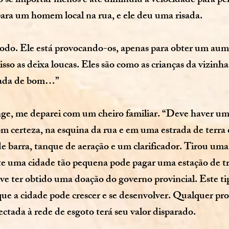
 se importar menos e até diminuiu a velocidade para per
para um homem local na rua, e ele deu uma risada.
do. Ele está provocando-os, apenas para obter um au
 isso as deixa loucas. Eles são como as crianças da vizin
nada de bom…”
e, me deparei com um cheiro familiar. “Deve haver um
m certeza, na esquina da rua e em uma estrada de terra
 barra, tanque de aeração e um clarificador. Tirou uma 
te uma cidade tão pequena pode pagar uma estação de tr
e ter obtido uma doação do governo provincial. Este t
r que a cidade pode crescer e se desenvolver. Qualquer p
ectada à rede de esgoto terá seu valor disparado.