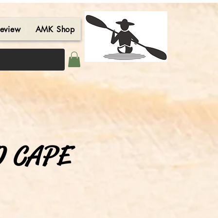
eview
AMK Shop
Contact
Blog
Search Results
O CAPE