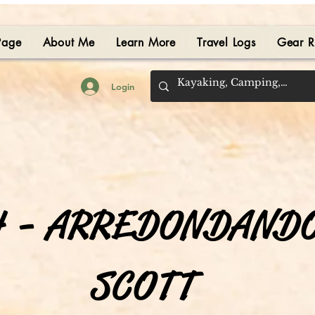
Page
About Me
Learn More
Travel Logs
Gear R
Login
4 - ARREDONDAND
SCOTT