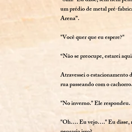
"Sim." Eu disse, sem nem pens
um prédio de metal pré-fabri
Arena”.
"Você quer que eu espere?"
“Não se preocupe, estarei aqui
Atravessei o estacionamento de
rua passeando com o cachorro
"No inverno." Ele respondeu.
"Oh…. Eu vejo…." Eu disse, me