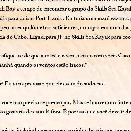
ara os próximos sete dias e avaliei quando haveria uma j
eph Bay a tempo de encontrar o grupo do Skills Sea Kaya
 dia para deixar Port Hardy. Eu teria uma maré vazante 
 percorrer quilômetros suficientes, acampar em uma das p
ncia do Cabo. Liguei para JF no Skills Sea Kayak para co
ifique-se de que a maré e o vento estão com você. Caso 
 manhã quando os ventos estão fracos.”
? Eu vi na previsão que eles vêm do sudoeste.
, você não precisa se preocupar. Mas se houver um forte
o gostaria de estar lá fora. É por isso que você deve ir 