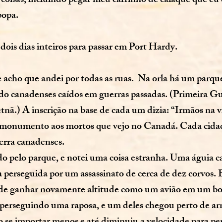
oisas, incluindo pegar meu carrinho de caiaque que eu 
popa.
 dois dias inteiros para passar em Port Hardy.
 acho que andei por todas as ruas. Na orla há um parq
o canadenses caídos em guerras passadas. (Primeira G
nã.) A inscrição na base de cada um dizia: “Irmãos na v
o monumento aos mortos que vejo no Canadá. Cada cida
rra canadenses.
do pelo parque, e notei uma coisa estranha. Uma águia c
a perseguida por um assassinato de cerca de dez corvos. 
tes de ganhar novamente altitude como um avião em um b
 perseguindo uma raposa, e um deles chegou perto de a