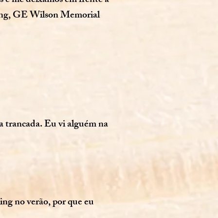
os e me deixamos em frente a
ling, GE Wilson Memorial
va trancada. Eu vi alguém na
ing no verão, por que eu