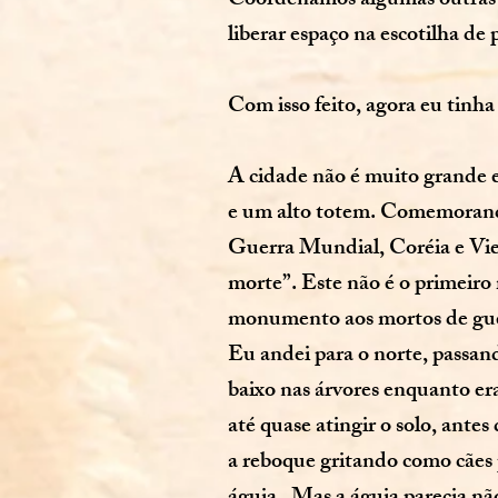
Coordenamos algumas outras c
liberar espaço na escotilha de 
Com isso feito, agora eu tinha
A cidade não é muito grande e
e um alto totem. Comemorand
Guerra Mundial, Coréia e Viet
morte”. Este não é o primeir
monumento aos mortos de gue
Eu andei para o norte, passan
baixo nas árvores enquanto er
até quase atingir o solo, an
a reboque gritando como cães