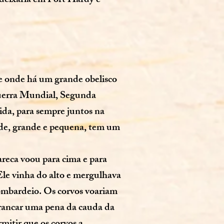
deixaria em Port Hardy e
ue onde há um grande obelisco
uerra Mundial, Segunda
ida, para sempre juntos na
de, grande e pequena, tem um
areca voou para cima e para
Ele vinha do alto e mergulhava
ombardeio. Os corvos voariam
rrancar uma pena da cauda da