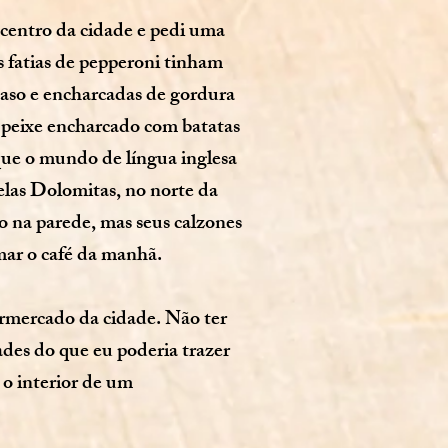
 centro da cidade e pedi uma
s fatias de pepperoni tinham
caso e encharcadas de gordura
peixe encharcado com batatas
que o mundo de língua inglesa
pelas Dolomitas, no norte da
co na parede, mas seus calzones
mar o café da manhã.
rmercado da cidade. Não ter
ades do que eu poderia trazer
 o interior de um