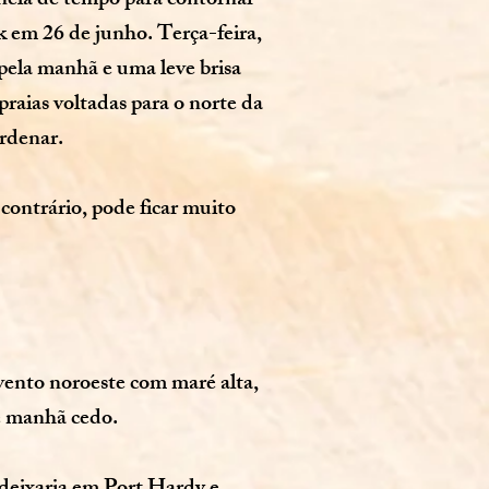
anela de tempo para contornar
k em 26 de junho. Terça-feira,
pela manhã e uma leve brisa
raias voltadas para o norte da
ordenar.
contrário, pode ficar muito
 vento noroeste com maré alta,
de manhã cedo.