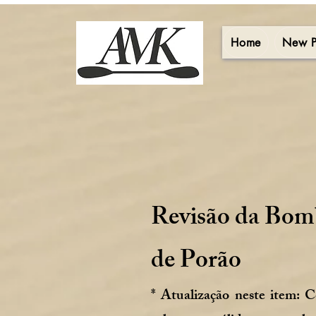
Home
New 
Revisão da Bomb
de Porão
* Atualização neste item:
C