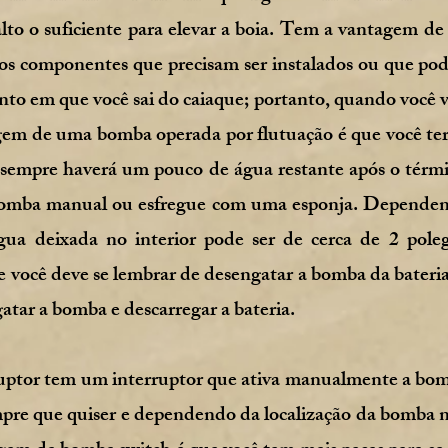
alto o suficiente para elevar a boia. Tem a vantagem de
nos componentes que precisam ser instalados ou que 
 em que você sai do caiaque; portanto, quando você vol
em de uma bomba operada por flutuação é que você ter
e sempre haverá um pouco de água restante após o tér
omba manual ou esfregue com uma esponja. Dependend
água deixada no interior pode ser de cerca de 2 pol
 você deve se lembrar de desengatar a bomba da bateria
ngatar a bomba e descarregar a bateria.
uptor tem um interruptor que ativa manualmente a bom
pre que quiser e dependendo da localização da bomba no