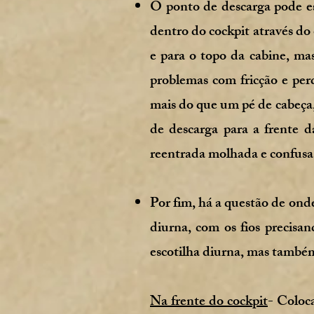
O ponto de descarga pode es
dentro do cockpit através do 
e para o topo da cabine, ma
problemas com fricção e per
mais do que um pé de cabeça,
de descarga para a frente d
reentrada molhada e confusa
Por fim, há a questão de onde
diurna, com os fios precisan
escotilha diurna, mas também
Na frente do cockpit
- Coloca