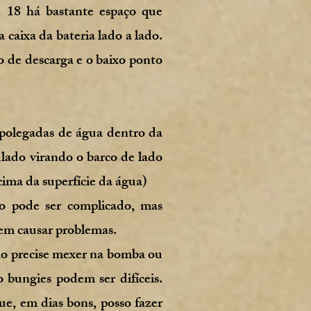
 18 há bastante espaço que
 caixa da bateria lado a lado.
 de descarga e o baixo ponto
 polegadas de água dentro da
ulado virando o barco de lado
cima da superfície da água)
o pode ser complicado, mas
em causar problemas.
não precise mexer na bomba ou
 bungies podem ser difíceis.
e, em dias bons, posso fazer