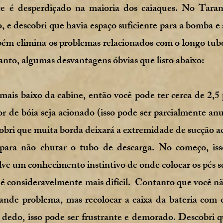
 é desperdiçado na maioria dos caiaques. No Taran
e descobri que havia espaço suficiente para a bomba e a
ém elimina os problemas relacionados com o longo tubo
anto, algumas desvantagens óbvias que listo abaixo:
ais baixo da cabine, então você pode ter cerca de 2,5
or de bóia seja acionado (isso pode ser parcialmente an
cobri que muita borda deixará a extremidade de sucção a
para não chutar o tubo de descarga. No começo, iss
ve um conhecimento instintivo de onde colocar os pés s
 é consideravelmente mais difícil. Contanto que você 
rande problema, mas recolocar a caixa da bateria com o
edo, isso pode ser frustrante e demorado. Descobri qu