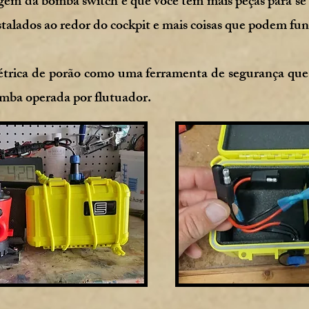
gem da bomba switch é que você tem mais peças para se p
nstalados ao redor do cockpit e mais coisas que podem fu
létrica de porão como uma ferramenta de segurança que
bomba operada por flutuador.