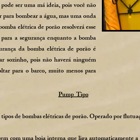
a pode ser uma má ideia, pois você não
ar para bombear a água, mas uma onda
bomba elétrica de porão resolverá esse
 para a segurança enquanto a bomba
urança da bomba elétrica de porão é
ar sozinho, pois não haverá ninguém
oltar para o barco, muito menos para
Pump Tipo
tipos de bombas elétricas de porão. Operado por flutua
vem com uma boia interna que liga automaticamente a