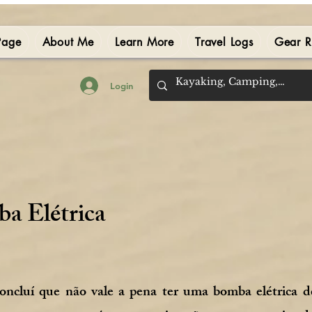
Page
About Me
Learn More
Travel Logs
Gear R
Login
a Elétrica
oncluí que não vale a pena ter uma bomba elétrica d