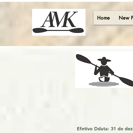
Home
New 
Efetivo D
data: 31 de de