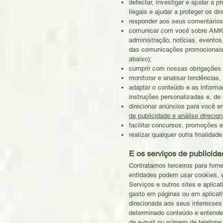
detectar, investigar e ajudar a 
ilegais e ajudar a proteger os d
responder aos seus comentários 
comunicar com você sobre AMK e 
administração, notícias, evento
das comunicações promocionais
abaixo);
cumprir com nossas obrigações l
monitorar e analisar tendências,
adaptar o conteúdo e as inform
instruções personalizadas e, de
direcionar anúncios para você em
de publicidade e análise direcio
facilitar concursos, promoções 
realizar qualquer outra finalid
E os serviços de publicida
Contratamos terceiros para forne
entidades podem usar cookies, w
Serviços e outros sites e aplic
gasto em páginas ou em aplicati
direcionada aos seus interesses
determinado conteúdo e entender
de e-mail ou número de telefone