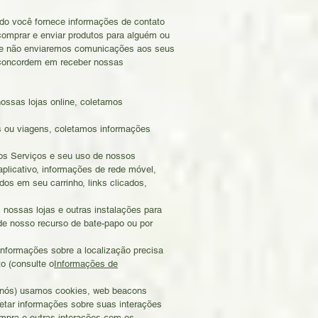
o você fornece informações de contato
comprar e enviar produtos para alguém ou
es e não enviaremos comunicações aos seus
 concordem em receber nossas
ssas lojas online, coletamos
s ou viagens, coletamos informações
os Serviços e seu uso de nossos
plicativo, informações de rede móvel,
dos em seu carrinho, links clicados,
nossas lojas e outras instalações para
de nosso recurso de bate-papo ou por
nformações sobre a localização precisa
o (consulte o
Informações de
 nós) usamos cookies, web beacons
etar informações sobre suas interações
pra e outras interações com os