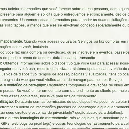
s coletar informações que você fornece sobre outras pessoas, como quand
resente para alguém e solicita que o entreguemos eletronicamente, decide 
 de presentes. Usaremos essas informações para atender às suas solicitaçõ
uas solicitações, a menos que eles se envolvam conosco separadamente ou
omaticamente
. Quando você acessa ou usa os Serviços ou faz compras em no
ações sobre você, incluindo:
ndo você faz uma compra ou devolução, ou se inscreve em eventos, passeio
s do produto, preço de compra, data e local da transação.
o:
Obtemos informações sobre o dispositivo que você usa para acessar noss
avegador que você usa, modelo de hardware, sistema operacional e versão do a
clusivos de dispositivo, tempos de acesso, páginas visualizadas, itens coloca
 página da web que você visitou antes de navegar para nossos Serviços.
os e conteúdo de bate-papo:
Capturamos fotografias e gravações de vídeo em 
e perdas. Se você entrar em contato com o atendimento ao cliente por meio 
reter essas conversas, inclusive para fins de treinamento.
lização:
De acordo com as permissões do seu dispositivo, podemos coletar i
nterromper a coleta de informações precisas de localização a qualquer moment
o seus direitos e escolhas de privacidade? seção abaixo para detalhes).
es e outras tecnologias de rastreamento:
Nós (e aqueles que trabalham para
IFs, web bugs ou pixel tags) e outras tecnologias de rastreamento para col
o informações sobre seu comportamento de navegação, comportamento de com