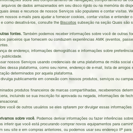
 arquivos de dados armazenados em seu disco rígido ou na memória do disp
 quais áreas e recursos de nossos Serviços são populares e contar visitas. 
nossos e-mails para ajudar a fornecer cookies, contar visitas e entender o
 e como desativá-los, consulte the
Biscoitos
subseção na seção Quais são se
utras fontes.
Também podemos receber informações sobre você de outras fon
os parceiros que fornecem ou conduzem experiências AMK (eventos, passei
antes.
ça de endereço, informações demográficas e informações sobre preferências
 publicidade.
ssar nossos Serviços usando credenciais de uma plataforma de mídia social 
es dessa plataforma, como seu nome, endereço de e-mail, lista de amigos e 
zação determinados por aquela plataforma.
divulga publicamente em conexão com nossos produtos, serviços ou campanh
minados produtos financeiros de marcas compartilhadas, receberemos determ
ceria, incluindo se sua inscrição foi aprovada ou negada, informações de fe
ansacional.
bre você de outros usuários se eles optarem por divulgar essas informaçõe
.
erivamos sobre você.
Podemos derivar informações ou fazer inferências sob
s inferir que você está procurando comprar novos equipamentos para camin
seu site e em compras anteriores, ou podemos usar seu endereço IP para fa