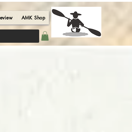
eview
AMK Shop
Contact
Blog
Search Results