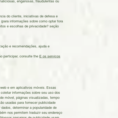
 maliciosas, enganosas, fraudulentas ou
a do cliente, iniciativas de defesa e
 (para informações sobre como optar fora
itos e escolhas de privacidade? seção
ização e recomendações, ajuda e
o participar, consulte the
E os serviços
na web e em aplicativos móveis. Essas
 coletar informações sobre seu uso dos
ede móvel, páginas visualizadas, tempo
ão usadas para fornecer publicidade
r dados, determinar a popularidade de
mbém nos permitem traduzir seu endereço
. Nossos parceiros de publicidade usam