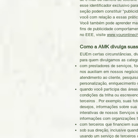
esse identificador exclusivo pa
seção podem constituir "publici
você com relação a essas prátic
Você também pode aprender mais
fins de publicidade comportamen
no EEE, visite
www.youronlinec
Como a AMK divulga suas
EU
Em certas circunstâncias, di
para quem divulgamos as catego
com prestadores de serviços, f
nos auxiliam em nossos negócio
atendimento ao cliente, pesquis
personalização, enriquecimento d
quando você participa das áreas
condições da trilha ou escreve
terceiros . Por exemplo, suas fo
desejos, informações sobre sua 
interativas de nossos Serviços 
informações com organizações te
com terceiros que financiem su
sob sua direção, inclusive quan
usando um serviço de terceiros 