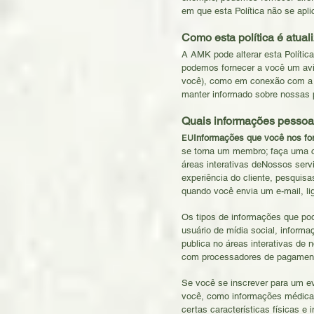
em que esta Política não se apli
Como esta política é atual
A AMK pode alterar esta Polític
podemos fornecer a você um avi
você), como em conexão com a re
manter informado sobre nossas p
Quais informações pessoa
EU
Informações que você nos fo
se torna um membro; faça uma c
áreas interativas de
Nossos servi
experiência do cliente, pesquisa
quando você envia um e-mail, l
Os tipos de informações que po
usuário de mídia social, informa
publica no áreas interativas de
com processadores de pagamento
Se você se inscrever para um ev
você, como informações médicas,
certas características físicas e