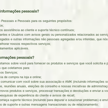
 informações pessoais?
 Pessoais e Pessoais para os seguintes propósitos:
os;
s assistência ao cliente e suporte técnico contínuos;
tantes e Usuários com avisos gerais ou personalizados relacionados ao ser
gregados e outras informações não pessoais agregadas e/ou inferidas, que nó
elhorar nossos respectivos serviços;
ulamentos aplicáveis.
ormações pessoais?
amos sobre você para fornecer os produtos e serviços que você solicita e p
 que coletamos para:
sos Serviços;
cia de compra na loja e online;
e comunicar com você sobre sua associação e AMK (incluindo informações s
, reuniões anuais, eleições do conselho e nossas iniciativas de administraç
r novos produtos e serviços, processar transações e devoluções e enviar a vo
pesquisas de experiência do cliente e avisos de recall;
rneça suporte técnico (incluindo para depurar e solucionar problemas) e envi
s de suporte e outras mensagens transacionais ou de relacionamento;