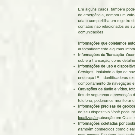
Em alguns casos, também podemo
de emergência, compra um vale-p
cria e compartilha um registro
contatos não relacionados às s
comunicações.
Informações que coletamos aut
automaticamente algumas inform
Informações da Transação
: Qua
sobre a transação, como detalhe
Informações de uso e dispositiv
Serviços, incluindo o tipo de n
endereço IP , identificadores ex
comportamento de navegação e a
Gravações de áudio e vídeo, fot
fins de segurança e prevenção d
telefone, poderemos monitorar e 
Informações precisas de geoloca
do seu dispositivo. Você pode i
localização
subseção em Quais sã
Informações coletadas por cooki
(também conhecidos como clear G
com nossos Serviços, incluind