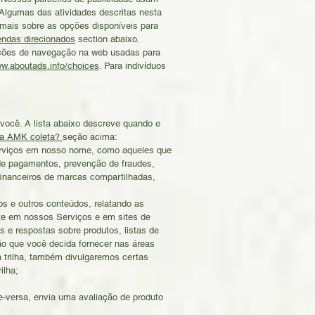
 Algumas das atividades descritas nesta
 mais sobre as opções disponíveis para
endas direcionados
section abaixo.
ações de navegação na web usadas para
w.aboutads.info/choices
. Para indivíduos
você. A lista abaixo descreve quando e
 a AMK coleta?
seção acima:
serviços em nosso nome, como aqueles que
de pagamentos, prevenção de fraudes,
financeiros de marcas compartilhadas,
os e outros conteúdos, relatando as
te em nossos Serviços e em sites de
as e respostas sobre produtos, listas de
ão que você decida fornecer nas áreas
 trilha, também divulgaremos certas
ilha;
e-versa, envia uma avaliação de produto