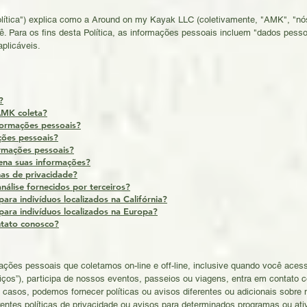
Política") explica como a Around on my Kayak LLC (coletivamente, "AMK", "nós
. Para os fins desta Política, as informações pessoais incluem "dados pess
aplicáveis.
?
AMK coleta?
formações pessoais?
ões pessoais?
rmações pessoais?
na suas informações?
has de privacidade?
análise fornecidos por terceiros?
para indivíduos localizados na Califórnia?
para indivíduos localizados na Europa?
tato conosco?
mações pessoais que coletamos on-line e off-line, inclusive quando você aces
iços”), participa de nossos eventos, passeios ou viagens, entra em contato c
casos, podemos fornecer políticas ou avisos diferentes ou adicionais sobre 
ntes políticas de privacidade ou avisos para determinados programas ou ativ