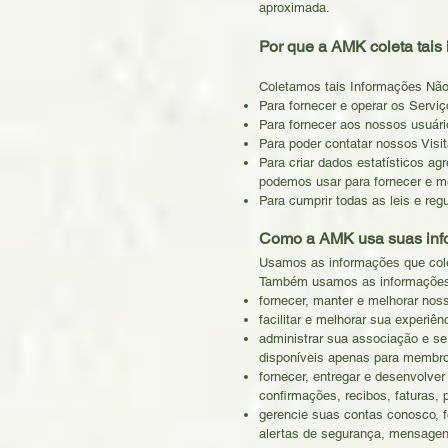
aproximada.
Por que a AMK coleta tais
Coletamos tais Informações Não
Para fornecer e operar os Serviç
Para fornecer aos nossos usuário
Para poder contatar nossos Visi
Para criar dados estatísticos a
podemos usar para fornecer e m
Para cumprir todas as leis e reg
Como a AMK usa suas inf
Usamos as informações que colet
Também usamos as informações
fornecer, manter e melhorar nos
facilitar e melhorar sua experiên
administrar sua associação e s
disponíveis apenas para membros
fornecer, entregar e desenvolve
confirmações, recibos, faturas, 
gerencie suas contas conosco, fo
alertas de segurança, mensagen