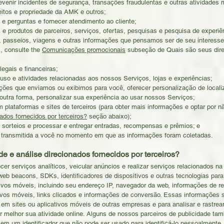
prevenir incidentes de segurança, transações fraudulentas e outras atividades
ireitos e propriedade da AMK e outros;
e perguntas e fornecer atendimento ao cliente;
produtos de parceiros, serviços, ofertas, pesquisas e pesquisa de experiênci
s, passeios, viagens e outras informações que pensamos ser de seu interesse
, consulte the
Comunicações promocionais
subseção de Quais são seus dire
egais e financeiras;
 uso e atividades relacionadas aos nossos Serviços, lojas e experiências;
ações que enviamos ou exibimos para você, oferecer personalização de local
 outra forma, personalizar sua experiência ao usar nossos Serviços;
 plataformas e sites de terceiros (para obter mais informações e optar por nã
nados fornecidos por terceiros?
seção abaixo);
e sorteios e processar e entregar entradas, recompensas e prêmios; e
ade transmitida a você no momento em que as informações foram coletadas.
de e análise direcionados fornecidos por terceiros?
cer serviços analíticos, veicular anúncios e realizar serviços relacionados 
eb beacons, SDKs, identificadores de dispositivos e outras tecnologias para
ativos móveis, incluindo seu endereço IP, navegador da web, informações de r
vos móveis, links clicados e informações de conversão. Essas informações s
 em sites ou aplicativos móveis de outras empresas e para analisar e rastrea
 melhor sua atividade online. Alguns de nossos parceiros de publicidade ta
 em um identificador que não pode ser usado para identificá-lo pessoalmente