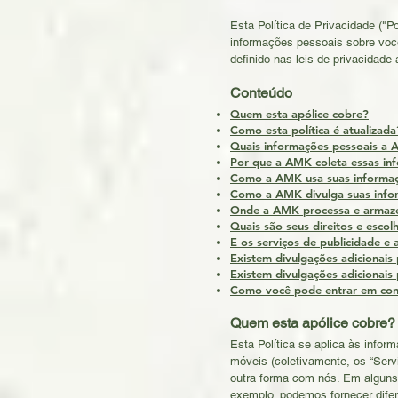
Esta Política de Privacidade ("
informações pessoais sobre você
definido nas leis de privacidade 
Conteúdo
Quem esta apólice cobre?
Como esta política é atualizada
Quais informações pessoais a 
Por que a AMK coleta essas in
Como a AMK usa suas informaç
Como a AMK divulga suas info
Onde a AMK processa e armaze
Quais são seus direitos e escol
E os serviços de publicidade e 
Existem divulgações adicionais 
Existem divulgações adicionais 
Como você pode entrar em con
Quem esta apólice cobre?
Esta Política se aplica às infor
móveis (coletivamente, os “Serv
outra forma com nós. Em alguns 
exemplo, podemos fornecer difere