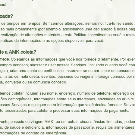
cará.
izada?
a de tempos em tempos. Se fizermos alterações, iremos notificá-lo revisando
so mais proeminente (por exemplo, adicionando uma declaração à nossa págin
alização de alterações materiais a esta Política. Incentivamos você a revisa
ráticas de informações e as opções disponíveis para você.
is a AMK coleta?
rnece
. Coletamos as informações que você nos fornece diretamente. Por ex
ompra conosco; acessar e usar nossos Serviços (incluindo quando você escr
ços); criar uma conta ou perfil online; inscrever-se ou participar de concurs
s, listas de mala direta, eventos, passeios ou viagens; interagir conosco por 
iga, conversa ou se comunica conosco.
demos coletar incluem seu nome, endereço, número de telefone, endereço de 
ções demográficas, informações sobre seus interesses, atividades ao ar livre
 nossos Serviços e qualquer outra informação que você decida fornecer. Se v
 terceirizados para coletar e processar suas informações de pagamento.
ento, passeio ou viagem AMK, ou em outras circunstâncias limitadas, podem
 de saúde e deficiência, informações de passaporte, requisitos alimentares,
 informações de contato de emergência.