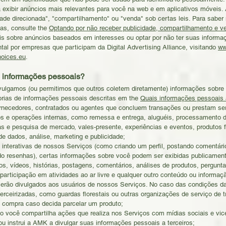
ra exibir anúncios mais relevantes para você na web e em aplicativos móveis.
dade direcionada", "compartilhamento" ou "venda" sob certas leis. Para saber
as, consulte the
Optando por não receber publicidade, compartilhamento e v
 sobre anúncios baseados em interesses ou optar por não ter suas inform
tal por empresas que participam da Digital Advertising Alliance, visitando
ww
hoices.eu
.
 informações pessoais?
vulgamos (ou permitimos que outros coletem diretamente) informações sobre 
rias de informações pessoais descritas em the
Quais informações pessoais
ornecedores, contratados ou agentes que concluem transações ou prestam 
s e operações internas, como remessa e entrega, aluguéis, processamento 
as e pesquisa de mercado, vales-presente, experiências e eventos, produtos 
e dados, análise, marketing e publicidade;
 interativas de nossos Serviços (como criando um perfil, postando comentári
ndo resenhas), certas informações sobre você podem ser exibidas publicamen
tos, vídeos, histórias, postagens, comentários, análises de produtos, pergunt
participação em atividades ao ar livre e qualquer outro conteúdo ou informaç
serão divulgados aos usuários de nossos Serviços. No caso das condições da
rceirizadas, como guardas florestais ou outras organizações de serviço de tr
a compra caso decida parcelar um produto;
do você compartilha ações que realiza nos Serviços com mídias sociais e vic
ou instrui a AMK a divulgar suas informações pessoais a terceiros;